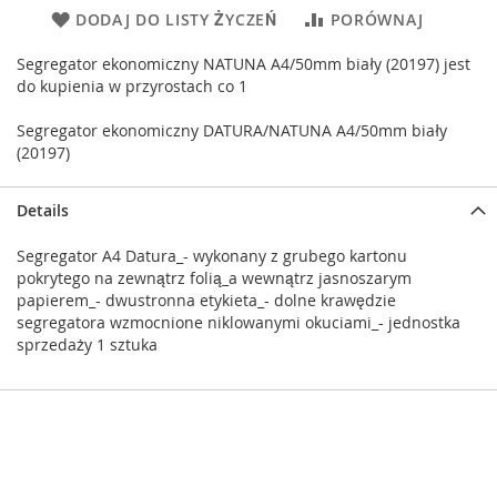
DODAJ DO LISTY ŻYCZEŃ
PORÓWNAJ
Segregator ekonomiczny NATUNA A4/50mm biały (20197) jest
do kupienia w przyrostach co 1
Segregator ekonomiczny DATURA/NATUNA A4/50mm biały
(20197)
Details
Segregator A4 Datura_- wykonany z grubego kartonu
pokrytego na zewnątrz folią_a wewnątrz jasnoszarym
papierem_- dwustronna etykieta_- dolne krawędzie
segregatora wzmocnione niklowanymi okuciami_- jednostka
sprzedaży 1 sztuka