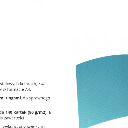
telowych kolorach, z 4
 w formacie A4.
mi ringami
, do sprawnego
do 140 kartek (80 g/m2)
, a
is zawartości.
i wykonczony świezym i