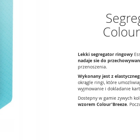
Segre
Colour
Lekki segregator ringowy
Ess
nadaje sie do przechowywa
przenoszenia.
Wykonany jest z elastyczne
okrągle ringi, które umozliwi
wyjmowanie i dokladanie kar
Dostepny w gamie zywych kol
wzorem Colour'Breeze
. Pocz