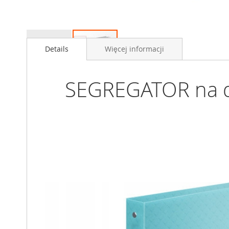
Przejdź
na
Details
Więcej informacji
początek
galerii
SEGREGATOR na d