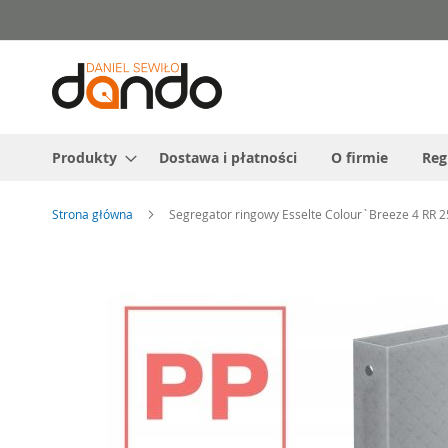
Przejdź
do
treści
Produkty
Dostawa i płatności
O firmie
Reg
Strona główna
Segregator ringowy Esselte Colour`Breeze 4 RR 
Przejdź
na
koniec
galerii