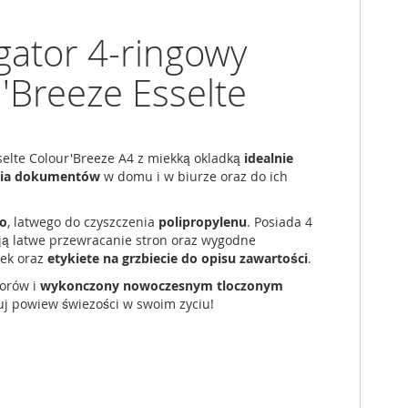
gator 4-ringowy
'Breeze Esselte
elte Colour'Breeze A4 z miekką okladką
idealnie
nia dokumentów
w domu i w biurze oraz do ich
go
, latwego do czyszczenia
polipropylenu
. Posiada 4
ają latwe przewracanie stron oraz wygodne
tek oraz
etykiete na grzbiecie do opisu zawartości
.
orów i
wykonczony nowoczesnym tloczonym
uj powiew świezości w swoim zyciu!