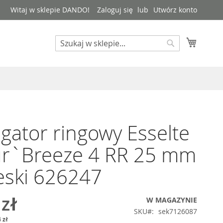
Witaj w sklepie DANDO!
Zaloguj się
Utwórz konto
Mój kos
Search
Search
gator ringowy Esselte
ur`Breeze 4 RR 25 mm
eski 626247
 zł
W MAGAZYNIE
SKU
sek7126087
 zł