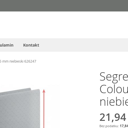
ulamin
Kontakt
25 mm niebieski 626247
Segre
Colo
niebi
21,94
17,84