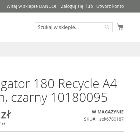
Witaj w sklepie DANDO!
Zaloguj się
Utwórz konto
Mój kos
Search
Search
gator 180 Recycle A4
, czarny 10180095
 zł
W MAGAZYNIE
SKU
sek6780187
 zł