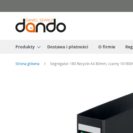
Przejdź
do
treści
Produkty
Dostawa i płatności
O firmie
Reg
Strona główna
Segregator 180 Recycle A4 80mm, czarny 101800
Przejdź
na
koniec
galerii