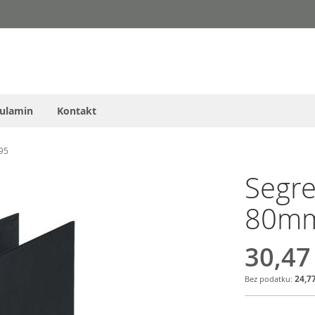
ulamin
Kontakt
95
Segre
80mm
30,47
24,77