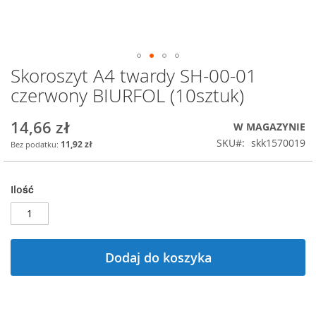
Skoroszyt A4 twardy SH-00-01
Przejdź
na
czerwony BIURFOL (10sztuk)
początek
galerii
14,66 zł
W MAGAZYNIE
SKU
skk1570019
11,92 zł
Ilość
Dodaj do koszyka