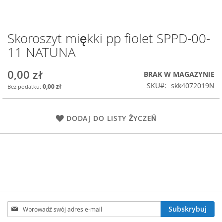
Skoroszyt miękki pp fiolet SPPD-00-
Przejdź
na
11 NATUNA
początek
galerii
0,00 zł
BRAK W MAGAZYNIE
SKU
skk4072019N
0,00 zł
DODAJ DO LISTY ŻYCZEŃ
Subskrybuj
Subskrybuj
nasz