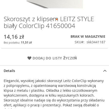
Skoroszyt z klipsem LEITZ STYLE
Przejdź
na
biały ColorClip 41650004
początek
galerii
14,16 zł
BRAK W MAGAZYNIE
SKU
skk3441187
11,51 zł
DODAJ DO LISTY ŻYCZEŃ
Details
Elegancki, wysokiej jakości skoroszyt Leitz ColorClip wykonany
z polipropylenu, z opatentowaną warstwową konstrukcją
klipsa z metalu i plastiku. Okładka z lekko szczotkowanym
wykończeniem, dostępna w kilku wyszukanych kolorach.
Skoroszyt idealnie nadaje się do wykorzystania przy składaniu
ofert, aplikacji o pracę i prezentacji. Pokaż swoją dbałość o