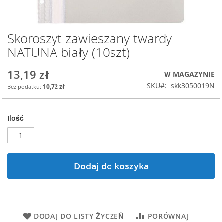
Skoroszyt zawieszany twardy
Przejdź
na
NATUNA biały (10szt)
początek
galerii
13,19 zł
W MAGAZYNIE
SKU
skk3050019N
10,72 zł
Ilość
Dodaj do koszyka
DODAJ DO LISTY ŻYCZEŃ
PORÓWNAJ