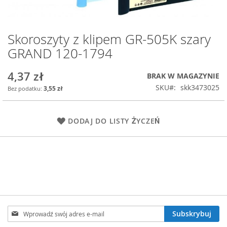
Skoroszyty z klipem GR-505K szary
Przejdź
na
GRAND 120-1794
początek
galerii
4,37 zł
BRAK W MAGAZYNIE
SKU
skk3473025
3,55 zł
DODAJ DO LISTY ŻYCZEŃ
Subskrybuj
Subskrybuj
nasz