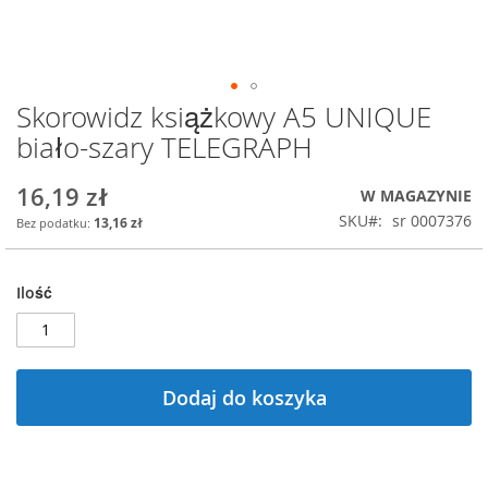
Skorowidz książkowy A5 UNIQUE
Przejdź
na
biało-szary TELEGRAPH
początek
galerii
16,19 zł
W MAGAZYNIE
SKU
sr 0007376
13,16 zł
Ilość
Dodaj do koszyka