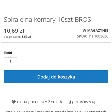
Spirale na komary 10szt BROS
Przejdź
na
początek
10,69 zł
W MAGAZYNIE
galerii
SKU
hs 1003636
8,69 zł
Ilość
Dodaj do koszyka
DODAJ DO LISTY ŻYCZEŃ
PORÓWNAJ
Spirale na komary 10szt BROS jest do kupienia w przyrostach