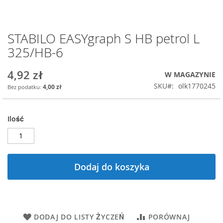
STABILO EASYgraph S HB petrol L
Przejdź
na
325/HB-6
początek
galerii
4,92 zł
W MAGAZYNIE
SKU
olk1770245
4,00 zł
Ilość
Dodaj do koszyka
DODAJ DO LISTY ŻYCZEŃ
PORÓWNAJ