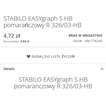
STABILO EASYgraph S HB
Przejdź
na
pomarańczowy R 326/03-HB
początek
galerii
4,72 zł
BRAK W MAGAZYNIE
SKU
olk1776245
3,84 zł
DODAJ DO LISTY ŻYCZEŃ
Details
STABILO EASYgraph S HB
pomaranczowy R 326/03-HB