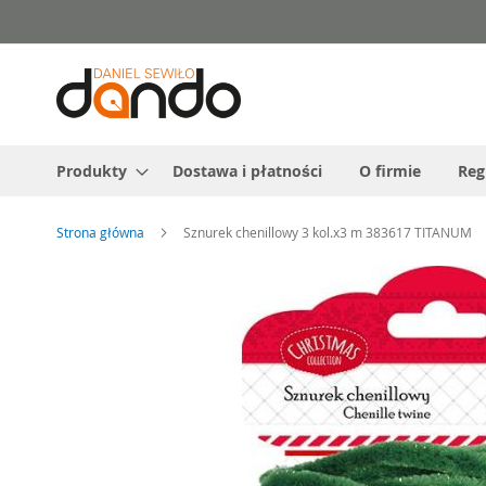
Przejdź
do
treści
Produkty
Dostawa i płatności
O firmie
Reg
Strona główna
Sznurek chenillowy 3 kol.x3 m 383617 TITANUM
Przejdź
na
koniec
galerii