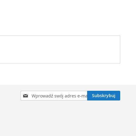
Subskrybuj
Subskrybuj
nasz
newsletter: