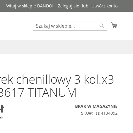
Witaj w sklepie DANDO!
Zaloguj się
Utwórz konto
Mój kos
Search
Search
ek chenillowy 3 kol.x3
3617 TITANUM
ł
BRAK W MAGAZYNIE
SKU
sz 4134052
zł