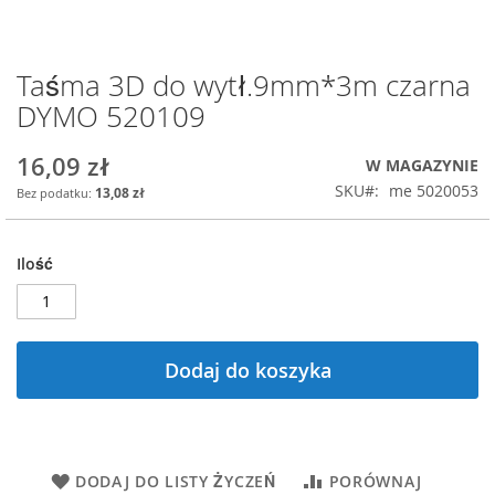
Taśma 3D do wytł.9mm*3m czarna
Przejdź
na
DYMO 520109
początek
galerii
16,09 zł
W MAGAZYNIE
SKU
me 5020053
13,08 zł
Ilość
Dodaj do koszyka
DODAJ DO LISTY ŻYCZEŃ
PORÓWNAJ