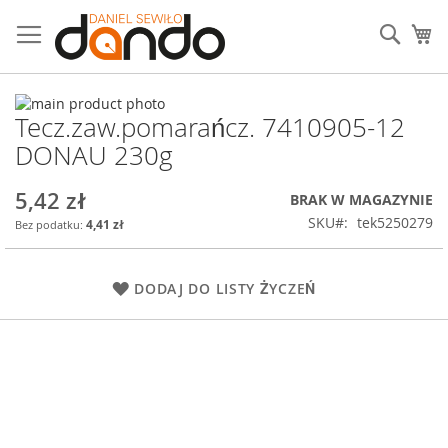
Przejdź
do
Sear
Mó
treści
Przejdź
Tecz.zaw.pomarańcz. 7410905-12
na
Przejdź
koniec
na
DONAU 230g
galerii
początek
galerii
5,42 zł
BRAK W MAGAZYNIE
SKU
tek5250279
4,41 zł
DODAJ DO LISTY ŻYCZEŃ