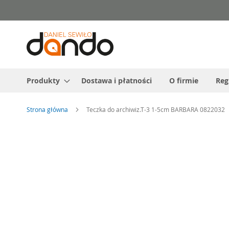
Przejdź
do
treści
Produkty
Dostawa i płatności
O firmie
Reg
Strona główna
Teczka do archiwiz.T-3 1-5cm BARBARA 0822032
Przejdź
na
koniec
galerii