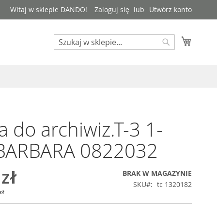
Witaj w sklepie DANDO!
Zaloguj się
Utwórz konto
Mój kos
Search
Search
a do archiwiz.T-3 1-
BARBARA 0822032
 zł
BRAK W MAGAZYNIE
SKU
tc 1320182
zł