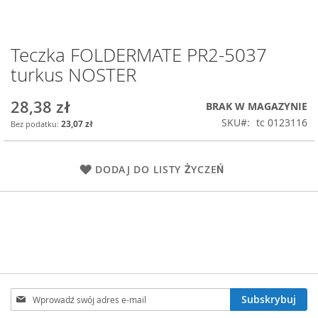
Teczka FOLDERMATE PR2-5037
Przejdź
na
turkus NOSTER
początek
galerii
28,38 zł
BRAK W MAGAZYNIE
SKU
tc 0123116
23,07 zł
DODAJ DO LISTY ŻYCZEŃ
Subskrybuj
Subskrybuj
nasz