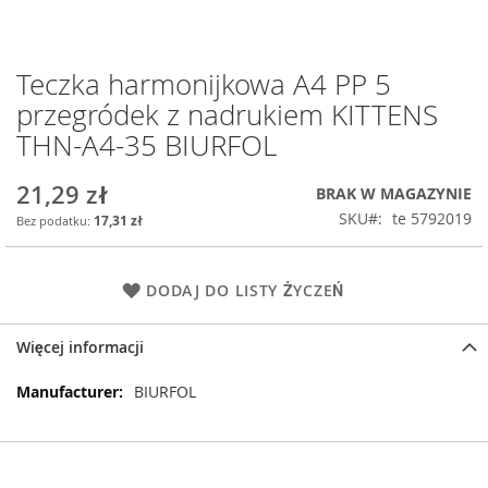
Teczka harmonijkowa A4 PP 5
Przejdź
na
przegródek z nadrukiem KITTENS
początek
THN-A4-35 BIURFOL
galerii
21,29 zł
BRAK W MAGAZYNIE
SKU
te 5792019
17,31 zł
DODAJ DO LISTY ŻYCZEŃ
Więcej informacji
Więcej
BIURFOL
informacji