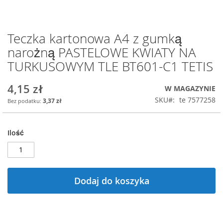
Teczka kartonowa A4 z gumką
Przejdź
na
narożną PASTELOWE KWIATY NA
początek
TURKUSOWYM TLE BT601-C1 TETIS
galerii
4,15 zł
W MAGAZYNIE
SKU
te 7577258
3,37 zł
Ilość
Dodaj do koszyka