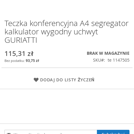
Teczka konferencyjna A4 segregator
Przejdź
na
kalkulator wygodny uchwyt
początek
GURIATTI
galerii
115,31 zł
BRAK W MAGAZYNIE
SKU
te 1147505
93,75 zł
DODAJ DO LISTY ŻYCZEŃ
Subskrybuj