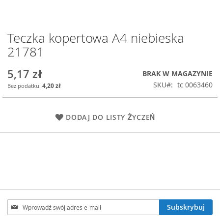
Teczka kopertowa A4 niebieska
Przejdź
na
21781
początek
galerii
5,17 zł
BRAK W MAGAZYNIE
SKU
tc 0063460
4,20 zł
DODAJ DO LISTY ŻYCZEŃ
Subskrybuj
Subskrybuj
nasz