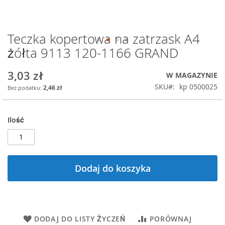
Teczka kopertowa na zatrzask A4
Przejdź
na
żółta 9113 120-1166 GRAND
początek
galerii
3,03 zł
W MAGAZYNIE
SKU
kp 0500025
2,46 zł
Ilość
Dodaj do koszyka
DODAJ DO LISTY ŻYCZEŃ
PORÓWNAJ