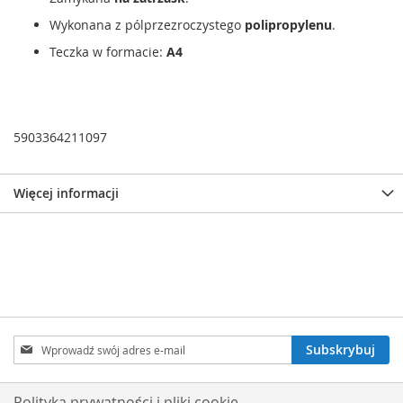
Wykonana z pólprzezroczystego
polipropylenu
.
Teczka w formacie:
A4
5903364211097
Więcej informacji
Subskrybuj
Subskrybuj
nasz
newsletter:
Polityka prywatności i pliki cookie