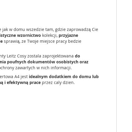
sie jak w domu wszedzie tam, gdzie zaprowadzą Cie
istyczne wzornictwo
kolekcji,
przyjazne
ie
sprawią, ze Twoje miejsce pracy bedzie
ty Leitz Cosy zostala zaprojektowana
do
enia poufnych dokumentów osobistych oraz
ochrony zawartych w nich informacji.
pertowa A4 jest
idealnym dodatkiem do domu lub
ą i efektywną prace
przez caly dzien.