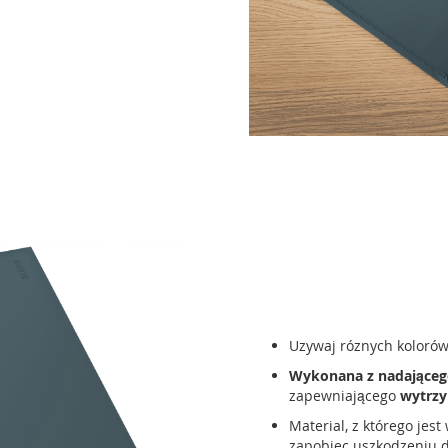
Uzywaj róznych koloró
Wykonana z nadającego
zapewniającego
wytrzy
Material, z którego jes
zapobiec uszkodzeniu