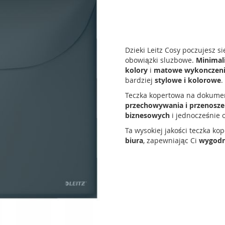
Dzieki Leitz Cosy poczujesz 
obowiązki sluzbowe.
Minimal
kolory
i
matowe wykonczen
bardziej
stylowe i kolorowe
.
Teczka kopertowa na dokumen
przechowywania i przenosz
biznesowych
i jednocześnie 
Ta wysokiej jakości teczka ko
biura
, zapewniając Ci
wygodn