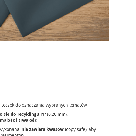
w teczek do oznaczania wybranych tematów
 sie do recyklingu PP
(0,20 mm),
malośc i trwalośc
t wykonana,
nie zawiera kwasów
(copy safe), aby
 dokumentów