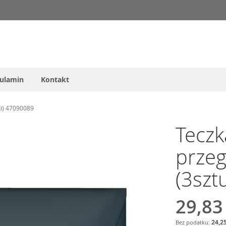
ulamin
Kontakt
ki) 47090089
Teczk
przeg
(3szt
29,83
24,25