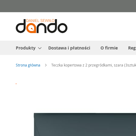
Przejdź
do
treści
Produkty
Dostawa i płatności
O firmie
Reg
Strona główna
Teczka kopertowa z 2 przegródkami, szara (3sztu
Przejdź
na
koniec
galerii