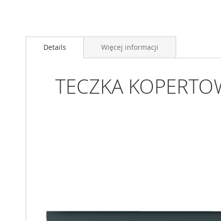
Przejdź
na
Details
Więcej informacji
początek
galerii
TECZKA KOPERTOW