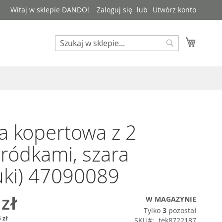
Witaj w sklepie DANDO!
Zaloguj się
Utwórz konto
Mój kos
Search
Search
a kopertowa z 2
ródkami, szara
uki) 47090089
 zł
W MAGAZYNIE
Tylko
3
pozostał
 zł
SKU
tek8722187