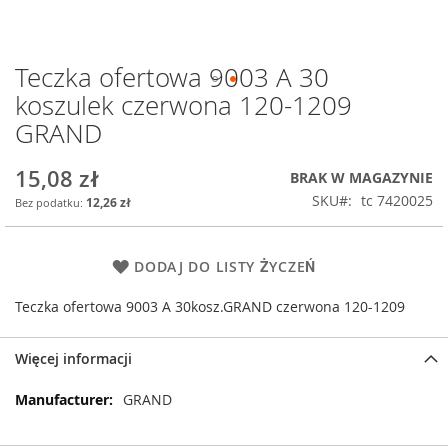
Teczka ofertowa 9003 A 30
Przejdź
na
koszulek czerwona 120-1209
początek
GRAND
galerii
15,08 zł
BRAK W MAGAZYNIE
SKU
tc 7420025
12,26 zł
DODAJ DO LISTY ŻYCZEŃ
Teczka ofertowa 9003 A 30kosz.GRAND czerwona 120-1209
Więcej informacji
Więcej
GRAND
informacji