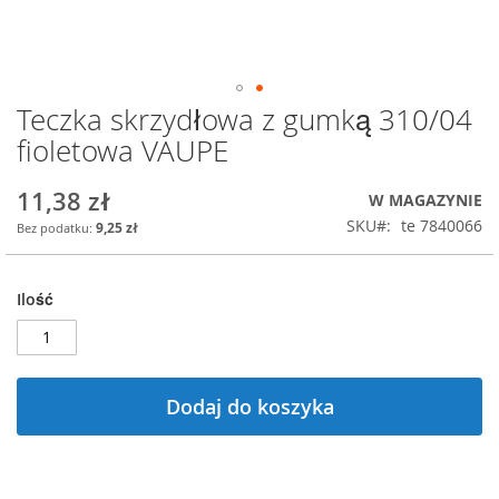
Teczka skrzydłowa z gumką 310/04
Przejdź
na
fioletowa VAUPE
początek
galerii
11,38 zł
W MAGAZYNIE
SKU
te 7840066
9,25 zł
Ilość
Dodaj do koszyka