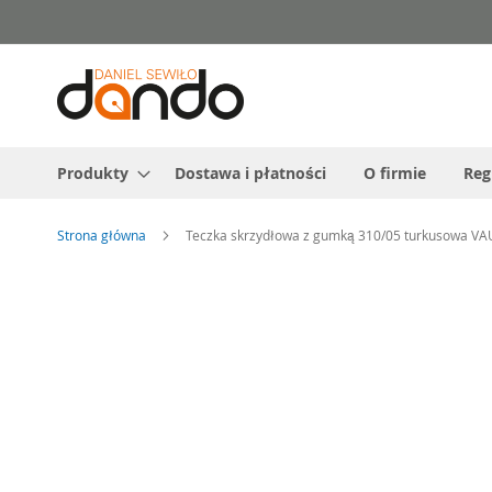
Przejdź
do
treści
Produkty
Dostawa i płatności
O firmie
Reg
Strona główna
Teczka skrzydłowa z gumką 310/05 turkusowa V
Przejdź
na
koniec
galerii