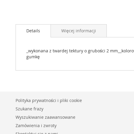
Przejdź
na
Details
Więcej informacji
początek
galerii
_wykonana z twardej tektury o grubości 2 mm__kolor
gumkę
Polityka prywatności i pliki cookie
Szukane frazy
Wyszukiwanie zaawansowane
Zamówienia i zwroty
Skontaktuj się z nami