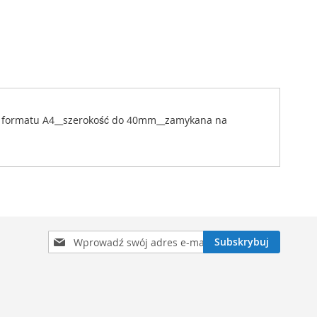
_do formatu A4__szerokość do 40mm__zamykana na
Subskrybuj
Subskrybuj
nasz
newsletter: