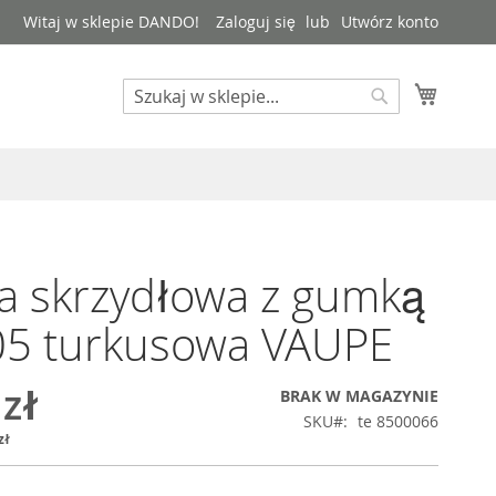
Witaj w sklepie DANDO!
Zaloguj się
Utwórz konto
Mój kos
Search
Search
a skrzydłowa z gumką
05 turkusowa VAUPE
 zł
BRAK W MAGAZYNIE
SKU
te 8500066
zł