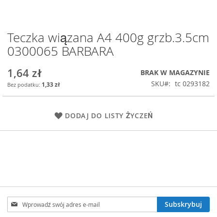
Teczka wiązana A4 400g grzb.3.5cm
Przejdź
na
0300065 BARBARA
początek
galerii
1,64 zł
BRAK W MAGAZYNIE
SKU
tc 0293182
1,33 zł
DODAJ DO LISTY ŻYCZEŃ
Subskrybuj
Subskrybuj
nasz