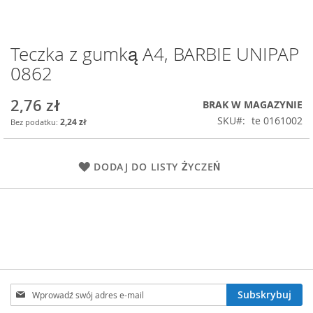
Teczka z gumką A4, BARBIE UNIPAP
Przejdź
na
0862
początek
galerii
2,76 zł
BRAK W MAGAZYNIE
SKU
te 0161002
2,24 zł
DODAJ DO LISTY ŻYCZEŃ
Subskrybuj
Subskrybuj
nasz