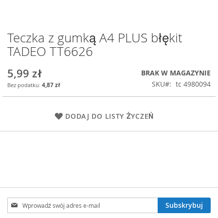
Teczka z gumką A4 PLUS błękit
Przejdź
na
TADEO TT6626
początek
galerii
5,99 zł
BRAK W MAGAZYNIE
SKU
tc 4980094
4,87 zł
DODAJ DO LISTY ŻYCZEŃ
Subskrybuj
Subskrybuj
nasz