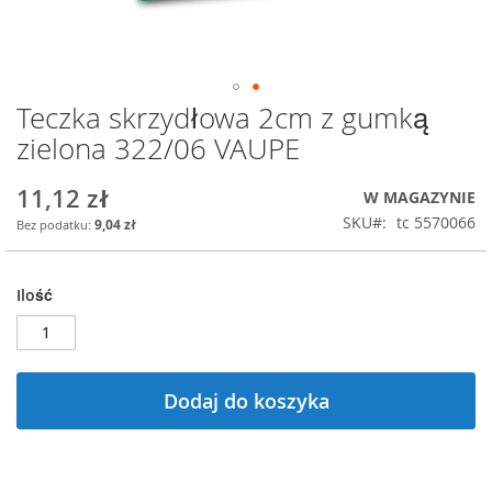
Teczka skrzydłowa 2cm z gumką
Przejdź
na
zielona 322/06 VAUPE
początek
galerii
11,12 zł
W MAGAZYNIE
SKU
tc 5570066
9,04 zł
Ilość
Dodaj do koszyka