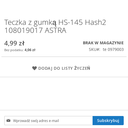
Teczka z gumką HS-145 Hash2
Przejdź
na
108019017 ASTRA
początek
galerii
4,99 zł
BRAK W MAGAZYNIE
SKU
te 0979003
4,06 zł
DODAJ DO LISTY ŻYCZEŃ
Subskrybuj
Subskrybuj
nasz