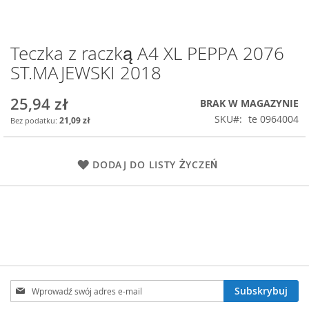
Teczka z raczką A4 XL PEPPA 2076
Przejdź
na
ST.MAJEWSKI 2018
początek
galerii
25,94 zł
BRAK W MAGAZYNIE
SKU
te 0964004
21,09 zł
DODAJ DO LISTY ŻYCZEŃ
Subskrybuj
Subskrybuj
nasz