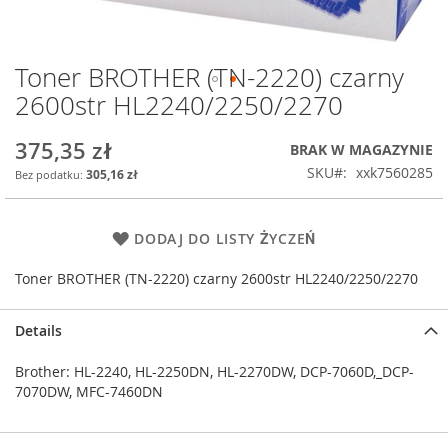
Toner BROTHER (TN-2220) czarny
Przejdź
na
2600str HL2240/2250/2270
początek
galerii
375,35 zł
BRAK W MAGAZYNIE
SKU
xxk7560285
305,16 zł
DODAJ DO LISTY ŻYCZEŃ
Toner BROTHER (TN-2220) czarny 2600str HL2240/2250/2270
Details
Brother: HL-2240, HL-2250DN, HL-2270DW, DCP-7060D,_DCP-
7070DW, MFC-7460DN