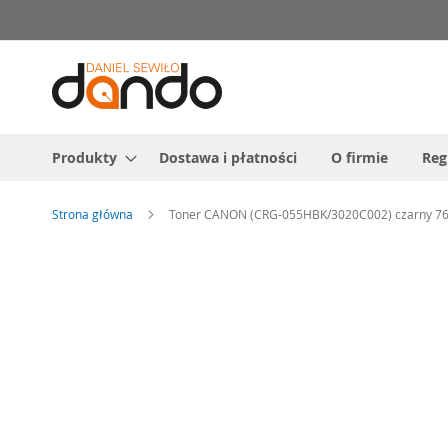
Przejdź
do
treści
Produkty
Dostawa i płatności
O firmie
Reg
Strona główna
Toner CANON (CRG-055HBK/3020C002) czarny 76
Przejdź
na
koniec
galerii