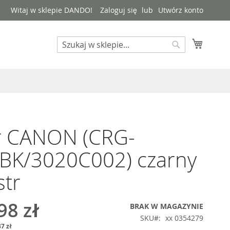
Witaj w sklepie DANDO!
Zaloguj się
Utwórz konto
Mój kos
Search
Search
r CANON (CRG-
BK/3020C002) czarny
tr
98 zł
BRAK W MAGAZYNIE
SKU
xx 0354279
7 zł