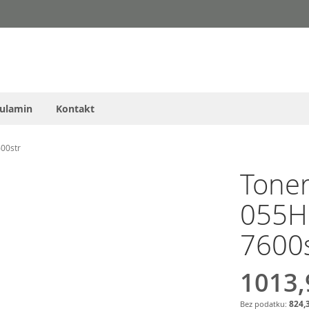
ulamin
Kontakt
00str
Tone
055H
7600s
1013,
824,3