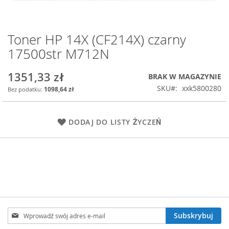
Toner HP 14X (CF214X) czarny
Przejdź
na
17500str M712N
początek
galerii
1351,33 zł
BRAK W MAGAZYNIE
SKU
xxk5800280
1098,64 zł
DODAJ DO LISTY ŻYCZEŃ
Subskrybuj
Subskrybuj
nasz