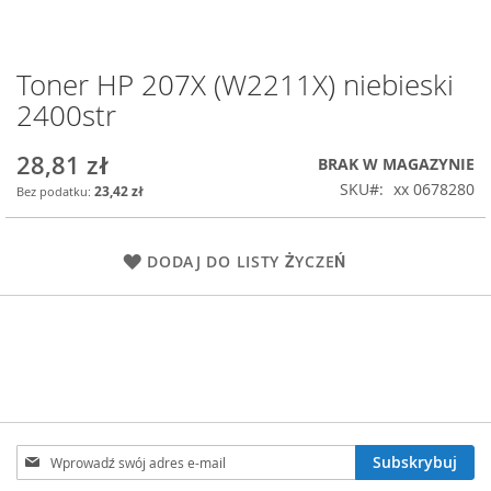
Toner HP 207X (W2211X) niebieski
Przejdź
na
2400str
początek
galerii
28,81 zł
BRAK W MAGAZYNIE
SKU
xx 0678280
23,42 zł
DODAJ DO LISTY ŻYCZEŃ
Subskrybuj
Subskrybuj
nasz