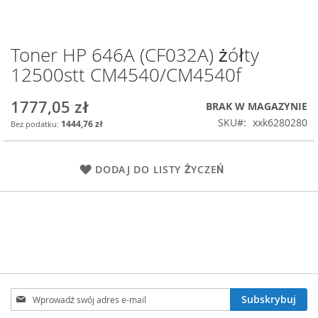
Toner HP 646A (CF032A) żółty
Przejdź
na
12500stt CM4540/CM4540f
początek
galerii
1777,05 zł
BRAK W MAGAZYNIE
SKU
xxk6280280
1444,76 zł
DODAJ DO LISTY ŻYCZEŃ
Subskrybuj
Subskrybuj
nasz