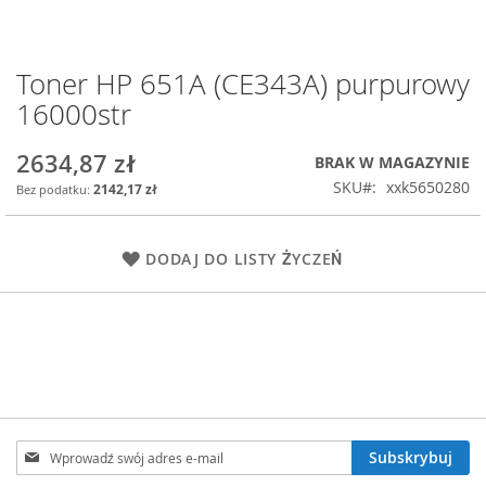
Toner HP 651A (CE343A) purpurowy
Przejdź
na
16000str
początek
galerii
2634,87 zł
BRAK W MAGAZYNIE
SKU
xxk5650280
2142,17 zł
DODAJ DO LISTY ŻYCZEŃ
Subskrybuj
Subskrybuj
nasz