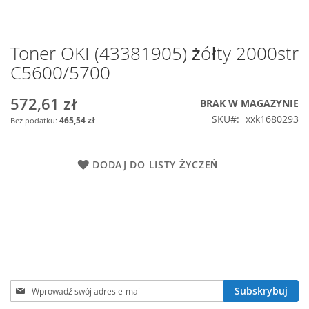
Toner OKI (43381905) żółty 2000str
Przejdź
na
C5600/5700
początek
galerii
572,61 zł
BRAK W MAGAZYNIE
SKU
xxk1680293
465,54 zł
DODAJ DO LISTY ŻYCZEŃ
Subskrybuj
Subskrybuj
nasz