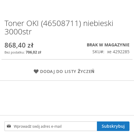
Toner OKI (46508711) niebieski
Przejdź
na
3000str
początek
galerii
868,40 zł
BRAK W MAGAZYNIE
SKU
xe 4292285
706,02 zł
DODAJ DO LISTY ŻYCZEŃ
Subskrybuj
Subskrybuj
nasz