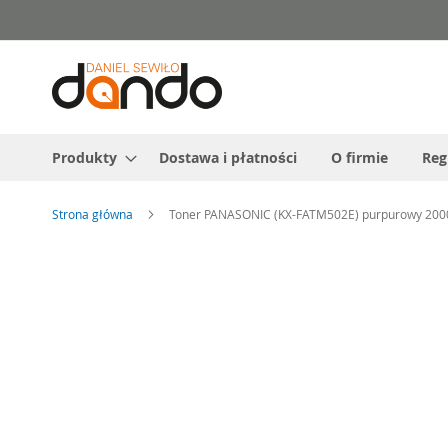
Przejdź
do
treści
Produkty
Dostawa i płatności
O firmie
Reg
Strona główna
Toner PANASONIC (KX-FATM502E) purpurowy 20
Przejdź
na
koniec
galerii