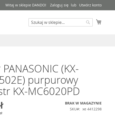
Witaj w sklepie DANDO!
Zaloguj się
Utwórz konto
Mój kos
Search
Search
r PANASONIC (KX-
502E) purpurowy
str KX-MC6020PD
ł
BRAK W MAGAZYNIE
SKU
xe 4412298
zł