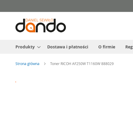
Przejdź
do
treści
Produkty
Dostawa i płatności
O firmie
Reg
Strona główna
Toner RICOH AF250W T1160W 888029
Przejdź
na
koniec
galerii