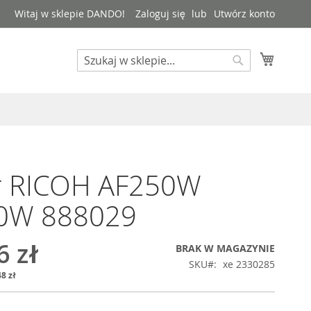
Witaj w sklepie DANDO!
Zaloguj się
Utwórz konto
Mój kos
Search
Search
r RICOH AF250W
0W 888029
6 zł
BRAK W MAGAZYNIE
SKU
xe 2330285
8 zł