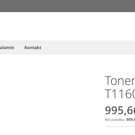
ulamin
Kontakt
Tone
T116
995,6
809,4