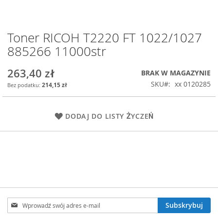
Toner RICOH T2220 FT 1022/1027
Przejdź
na
885266 11000str
początek
galerii
263,40 zł
BRAK W MAGAZYNIE
SKU
xx 0120285
214,15 zł
DODAJ DO LISTY ŻYCZEŃ
Subskrybuj
Subskrybuj
nasz