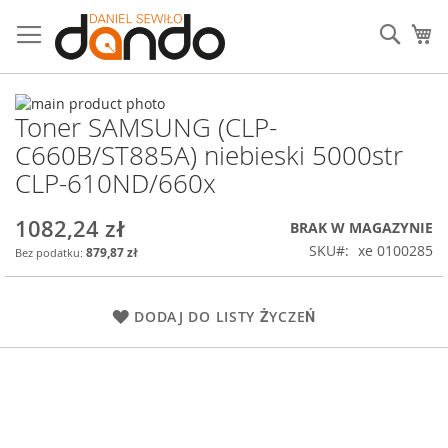
Przejdź
do
Sear
Mó
treści
Przejdź
Toner SAMSUNG (CLP-
na
Przejdź
koniec
na
C660B/ST885A) niebieski 5000str
galerii
początek
CLP-610ND/660x
galerii
1082,24 zł
BRAK W MAGAZYNIE
SKU
xe 0100285
879,87 zł
DODAJ DO LISTY ŻYCZEŃ