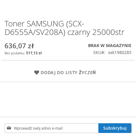
Toner SAMSUNG (SCX-
Przejdź
na
D6555A/SV208A) czarny 25000str
początek
galerii
636,07 zł
BRAK W MAGAZYNIE
SKU
xxk1980285
517,13 zł
DODAJ DO LISTY ŻYCZEŃ
Subskrybuj
Subskrybuj
nasz