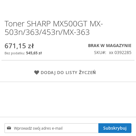
Toner SHARP MX500GT MX-
Przejdź
na
503n/363/453n/MX-363
początek
galerii
671,15 zł
BRAK W MAGAZYNIE
SKU
xx 0392285
545,65 zł
DODAJ DO LISTY ŻYCZEŃ
Subskrybuj
Subskrybuj
nasz