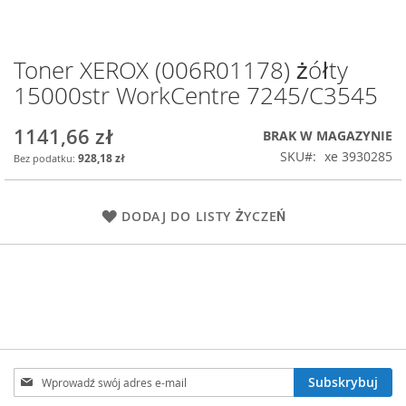
Toner XEROX (006R01178) żółty
Przejdź
na
15000str WorkCentre 7245/C3545
początek
galerii
1141,66 zł
BRAK W MAGAZYNIE
SKU
xe 3930285
928,18 zł
DODAJ DO LISTY ŻYCZEŃ
Subskrybuj
Subskrybuj
nasz