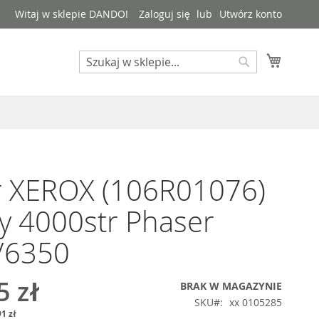
Witaj w sklepie DANDO!
Zaloguj się
Utwórz konto
Mój kos
Search
Search
r XEROX (106R01076)
y 4000str Phaser
/6350
5 zł
BRAK W MAGAZYNIE
SKU
xx 0105285
1 zł