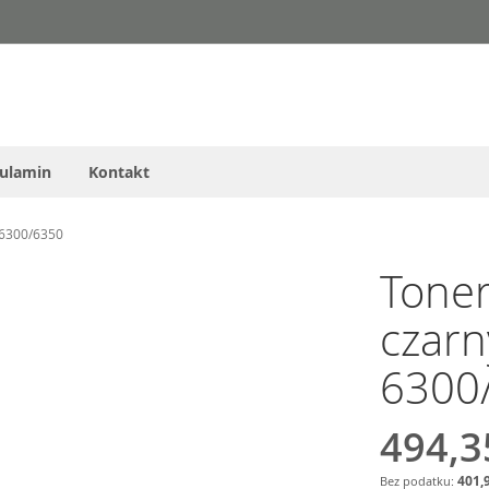
ulamin
Kontakt
 6300/6350
Tone
czarn
6300
494,3
401,9