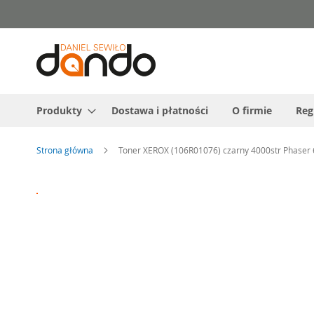
Przejdź
do
treści
Produkty
Dostawa i płatności
O firmie
Reg
Strona główna
Toner XEROX (106R01076) czarny 4000str Phaser
Przejdź
na
koniec
galerii