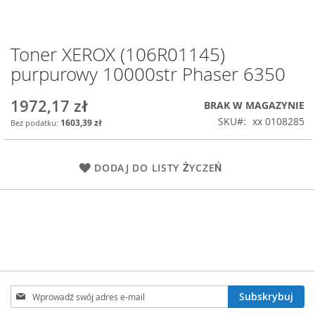
Toner XEROX (106R01145)
Przejdź
na
purpurowy 10000str Phaser 6350
początek
galerii
1972,17 zł
BRAK W MAGAZYNIE
SKU
xx 0108285
1603,39 zł
DODAJ DO LISTY ŻYCZEŃ
Subskrybuj
Subskrybuj
nasz