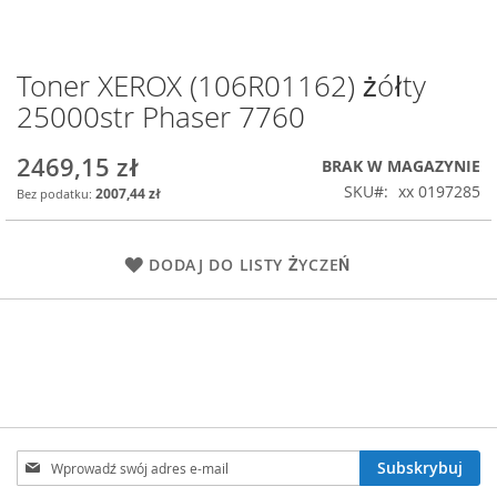
Toner XEROX (106R01162) żółty
Przejdź
na
25000str Phaser 7760
początek
galerii
2469,15 zł
BRAK W MAGAZYNIE
SKU
xx 0197285
2007,44 zł
DODAJ DO LISTY ŻYCZEŃ
Subskrybuj
Subskrybuj
nasz